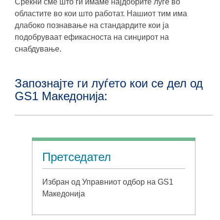
Среќни сме што ги имаме најдобрите луѓе во
областите во кои што работат. Нашиот тим има
длабоко познавање на стандардите кои ја
подобруваат ефикасноста на синџирот на
снабдување.
Запознајте ги луѓето кои се дел од
GS1 Македонија:
Претседател
Избран од Управниот одбор на GS1
Македонија