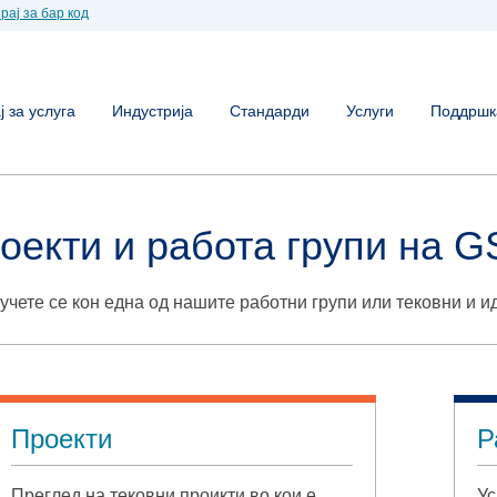
рај за бар код
 за услуга
Индустрија
Стандарди
Услуги
Поддршк
оекти и работа групи на G
учете се кон една од нашите работни групи или тековни и и
Проекти
Р
Преглед на тековни проикти во кои е
Ус