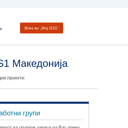
Влез во „Moj GS1“
а
S1 Македонија
дни проекти:
аботни групи
пехот на групите зависи од Вас преку