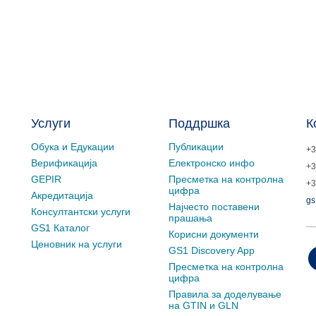
Услуги
Поддршка
К
Обука и Едукации
Публикации
+3
Верификација
Електронско инфо
+3
GEPIR
Пресметка на контролна
+3
цифра
Акредитација
gs
Најчесто поставени
Консултантски услуги
прашања
GS1 Каталог
Корисни документи
Ценовник на услуги
GS1 Discovery App
Пресметка на контролна
цифра
Правила за доделување
на GTIN и GLN