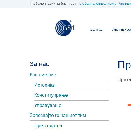
Глобален јазик на бизнисот
Глобална канцеларија
Аплици
За нас
Аплицирај
Пр
За нас
Кои сме ние
Прикл
Историјат
Конституирање
Управување
Запознајте го нашиот тим
Претседател