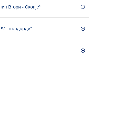
ип Втори - Скопје“
GS1 стандарди“