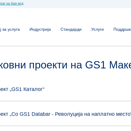
рај за бар код
 за услуга
Индустрија
Стандарди
Услуги
Поддршк
ковни проекти на GS1 Мак
ект „GS1 Каталог“
ект „Со GS1 Databar - Револуција на наплатно место