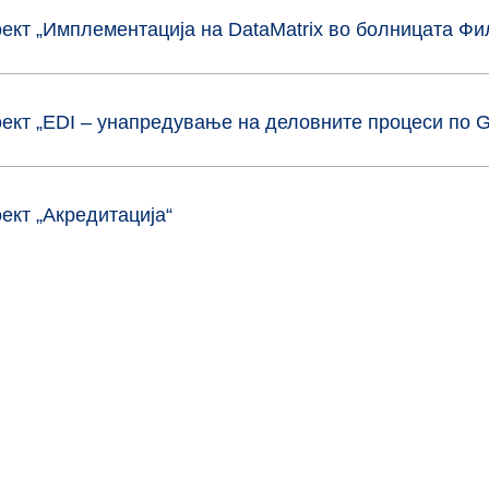
ект „Имплементација на DataMаtrix во болницата Фил
ект „EDI – унапредување на деловните процеси по 
ект „Акредитација“