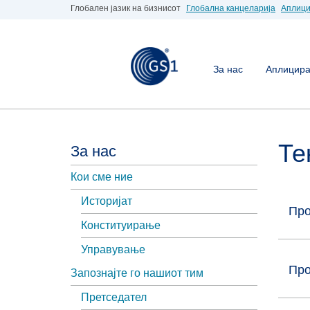
Глобален јазик на бизнисот
Глобална канцеларија
Аплици
За нас
Аплицирај
Те
За нас
Кои сме ние
Историјат
Про
Конституирање
Управување
Про
Запознајте го нашиот тим
Претседател