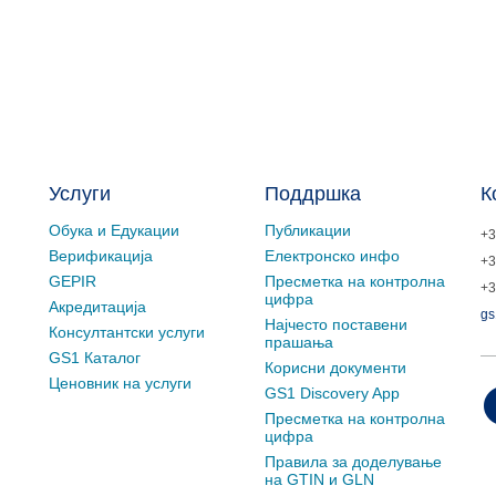
Услуги
Поддршка
К
Обука и Едукации
Публикации
+3
Верификација
Електронско инфо
+3
GEPIR
Пресметка на контролна
+3
цифра
Акредитација
gs
Најчесто поставени
Консултантски услуги
прашања
GS1 Каталог
Корисни документи
Ценовник на услуги
GS1 Discovery App
Пресметка на контролна
цифра
Правила за доделување
на GTIN и GLN