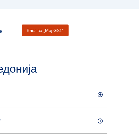
Влез во „Moj GS1“
а
едонија
“