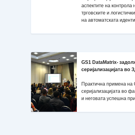
аспектите на контрола 
трговските и логистичк
на автоматската идент
GS1 DataMatrix- задол
серијализацијата во 
Практична примена на G
серијализацијата во ф
и неговата успешна пр