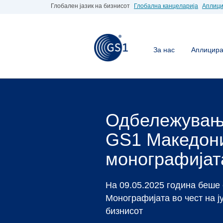
Глобален јазик на бизнисот
Глобална канцеларија
Аплици
За нас
Аплицирај
Станете ч
GS1 Макед
Доколку Вие е потреб
вистинското место.
Аплицирај за бар код