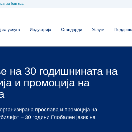
рај за бар код
 за услуга
Индустрија
Стандарди
Услуги
Поддршк
ленка во
онија
ен бар код, тогаш сте на