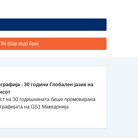
N (бар код) број
графија - 30 години Глобален јазик на
исот
ест на 30 годишнината беше промовирана
графијата на GS1 Македонија