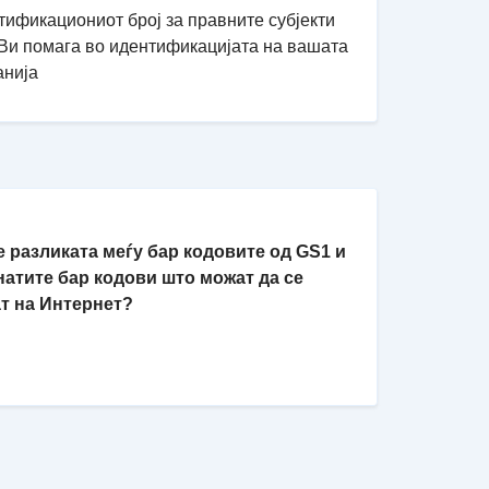
ификациониот број за правните субјекти
 Ви помага во идентификацијата на вашата
анија
 е разликата меѓу бар кодовите од GS1 и
натите бар кодови што можат да се
ат на Интернет?