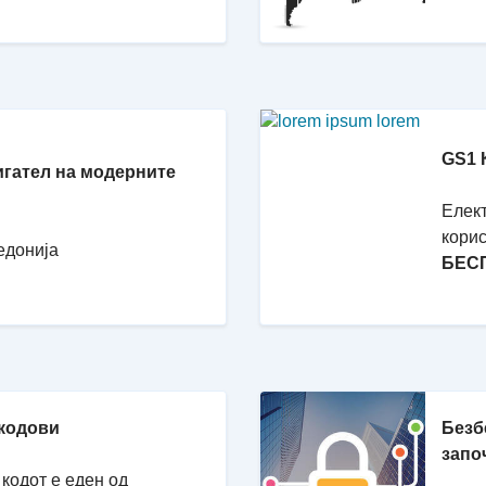
GS1 
игател на модерните
Елект
корис
едонија
БЕС
 кодови
Безб
запо
кодот е еден од