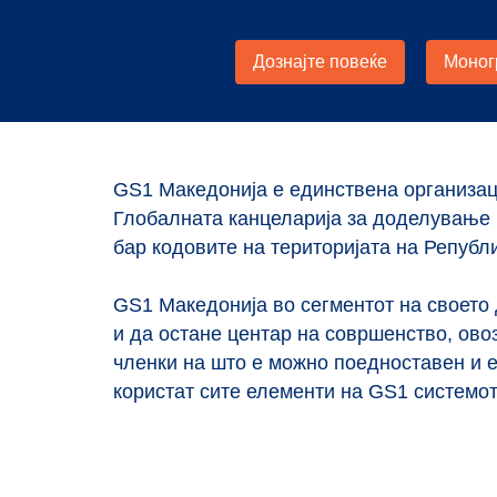
GS1 Македонија е единствена организац
Глобалната канцеларија за доделување
бар кодовите на територијата на Републ
GS1 Македонија вo сегментот на своето
и да остане центар на совршенство, ово
членки на што е можно поедноставен и 
користат сите елементи на GS1 системот