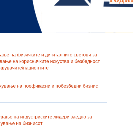
ање на физичките и дигиталните светови за
вање на корисничките искуства и безбедност
ошувачите/пациентите
ување на поефикасни и побезбедни бизнис
вање на индустриските лидери заедно за
ување на бизнисот