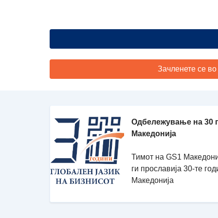
Зачленете се во
Одбележување на 30 
Македонија
Тимот на GS1 Македони
ги прославија 30-те го
Македонија