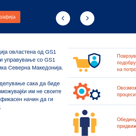
ија овлaстена од GS1
Поврзув
 и управување со GS1
подобру
ика Северна Македонија.
на потр
 делување сака да биде
Овозмож
зможувајќи им не своите
процеси
ефикасен начин да ги
.
Обедину
придвиж