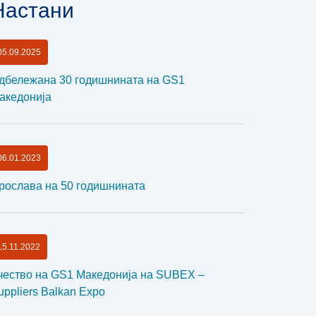
Настани
05.09.2025
дбележана 30 годишнината на GS1
акедонија
06.01.2023
рослава на 50 годишнината
15.11.2022
чество на GS1 Македонија на SUBEX –
uppliers Balkan Expo