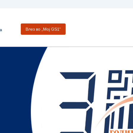
Влез во „Moj GS1“
а