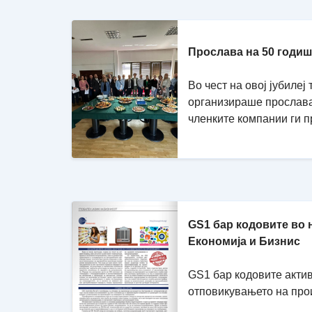
Прослава на 50 годи
Во чест на овој јубиле
организираше прослава 
членките компании ги пр
GS1 бар кодовите во 
Економија и Бизнис
GS1 бар кодовите акти
отповикувањето на про