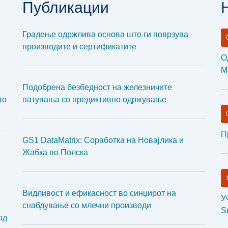
Публикации
Градење одржлива основа што ги поврзува
производите и сертификатите
О
М
Подобрена безбедност на железничите
то
патувања со предиктивно одржување
П
GS1 DataMatrix: Соработка на Новајлика и
Жабка во Полска
Видливост и ефикасност во синџирот на
У
,
снабдување со млечни производи
S
од