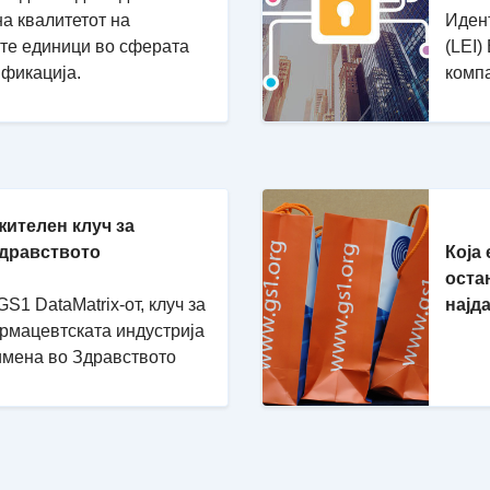
на квалитетот на
Идент
ите единици во сферата
(LEI)
ификација.
комп
жителен клуч за
Здравството
Која
оста
S1 DataMatrix-от, клуч за
најд
армацевтската индустрија
имена во Здравството