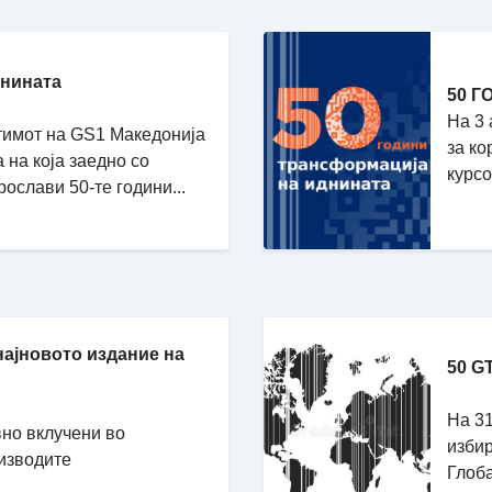
шнината
50 Г
На 3 
ј тимот на GS1 Македонија
за ко
на која заедно со
курсо
ослави 50-те години...
најновото издание на
50 G
На 31
вно вклучени во
избир
изводите
Глоба