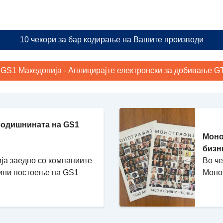
10 чекори за бар кодирање на Вашите производи
 GS1 Македонија - Аплицирајте електронски за добивање GTI
годишнината на GS1
Моно
бизн
ја заедно со компаниите
Во ч
дини постоење на GS1
Моно