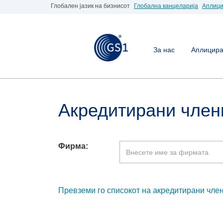
Глобален јазик на бизнисот
Глобална канцеларија
Аплици
За нас
Аплицирај
Акредитирани член
Фирма:
Превземи го списокот на акредитирани член