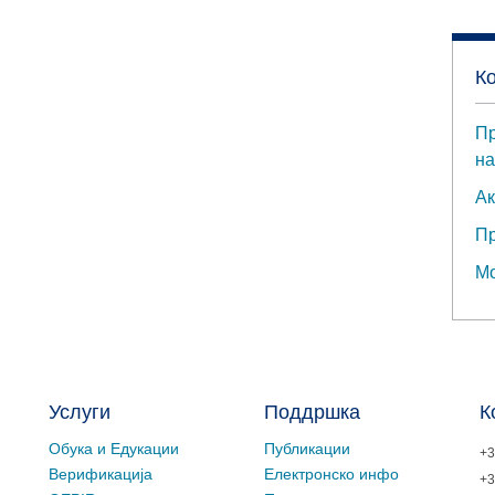
К
Пр
на
Ак
Пр
Мо
Услуги
Поддршка
К
Обука и Едукации
Публикации
+3
Верификација
Електронско инфо
+3