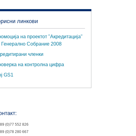
орисни линкови
омоција на проектот "Акредитација"
 Генерално Собрание 2008
редитирани членки
оверка на контролна цифра
ј GS1
онтакт:
89 (0)77 552 826
89 (0)78 280 667