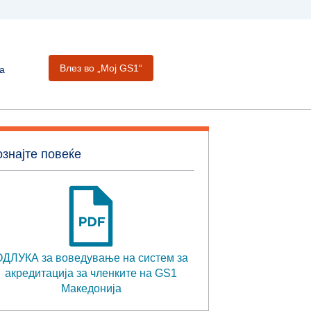
Влез во „Moj GS1“
а
знајте повеќе
ДЛУКА за воведување на систем за
акредитација за членките на GS1
Македонија