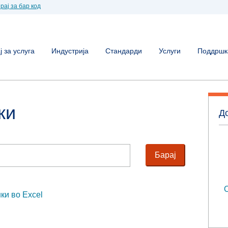
рај за бар код
 за услуга
Индустрија
Стандарди
Услуги
Поддршк
ки
До
О
ки во Excel