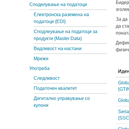
Бидеј
Споделување на податоци
зголе
Електронска раземена на
За да
податоци (EDI)
да ст
Сподлеување на податоци за
понат
продукти (Master Data)
Дефин
Видливост на настани
физич
Мрежи
Употреба
Иден
Следливост
Glob
Податочен квалитет
(GTI
Дигитално управување со
Glob
купони
Seria
(SSC