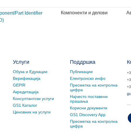
Компоненти и делови
А
onent/Part Identifier
D)
Услуги
Поддршка
К
Обука и Едукации
Публикации
+3
Верификација
Електронско инфо
+3
GEPIR
Пресметка на контролна
+3
цифра
Акредитација
gs
Најчесто поставени
Консултантски услуги
прашања
GS1 Каталог
Корисни документи
Ценовник на услуги
GS1 Discovery App
Пресметка на контролна
цифра