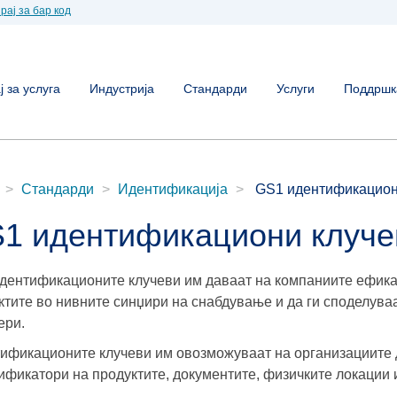
рај за бар код
 за услуга
Индустрија
Стандарди
Услуги
Поддршк
Стандарди
Идентификација
GS1 идентификацион
1 идентификациони клуче
дентификационите клучеви им даваат на компаниите ефика
ктите во нивните синџири на снабдување и да ги споделува
ери.
ификационите клучеви им овозможуваат на организациите 
ификатори на продуктите, документите, физичките локации 