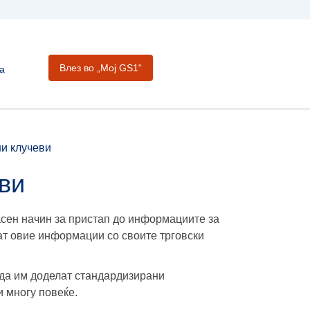
Влез во „Moj GS1“
а
и клучеви
ви
сен начин за пристап до информациите за
ат овие информации со своите трговски
да им доделат стандардизирани
и многу повеќе.