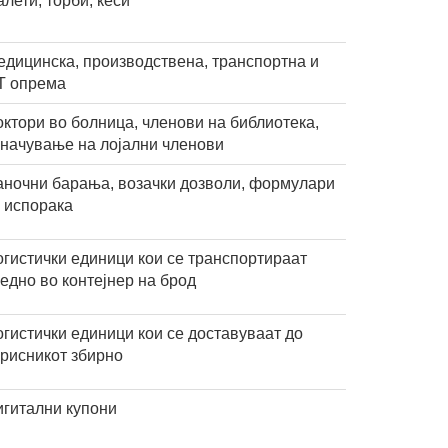
лети, торби, кеси
едицинска, производствена, транспортна и
Т опрема
ктори во болница, членови на библиотека,
значување на лојални членови
аночни барања, возачки дозволи, формулари
а испорака
огистички единици кои се транспортираат
едно во контејнер на брод
гистички единици кои се доставуваат до
орисникот збирно
игитални купони