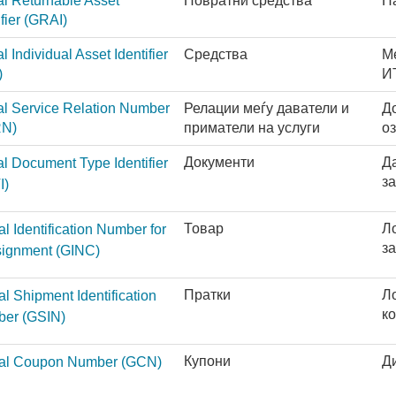
l Returnable Asset
Повратни средства
Па
ifier
(GRAI)
l Individual Asset Identifier
Средства
М
)
И
al Service Relation Number
Релации меѓу даватели и
До
N)
приматели на услуги
о
Документи
Д
l Document Type Identifier
з
I)
Товар
Л
l Identification Number for
за
signment
(GINC)
Пратки
Ло
l Shipment Identification
к
ber
(GSIN)
Купони
Д
al Coupon Number
(GCN)