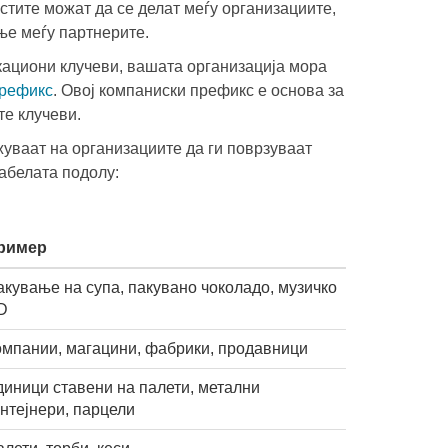
стите можат да се делат меѓу организациите,
ање меѓу партнерите.
кациони клучеви, вашата организација мора
префикс
. Овој компаниски префикс е основа за
е клучеви.
ваат на организациите да ги поврзуваат
абелата подолу:
ример
акување на супа, пакувано чоколадо, музичко
D
омпании, магацини, фабрики, продавници
диници ставени на палети, метални
нтејнери, парцели