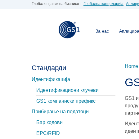
Глобален јазик на бизнисот
Глобална канцеларија
Аплици
За нас
Аплицирај
Home
Стандарди
GS
Идентификација
Идентификациони клучеви
GS1 и
GS1 компаниски префикс
проду
Прибирање на податоци
партн
Бар кодови
Идент
идент
EPC/RFID