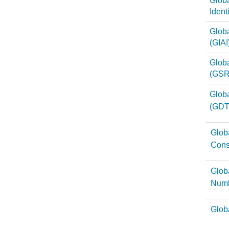
Globa
Ident
Globa
(GIAI
Glob
(GSR
Globa
(GDT
Globa
Con
Globa
Num
Glob