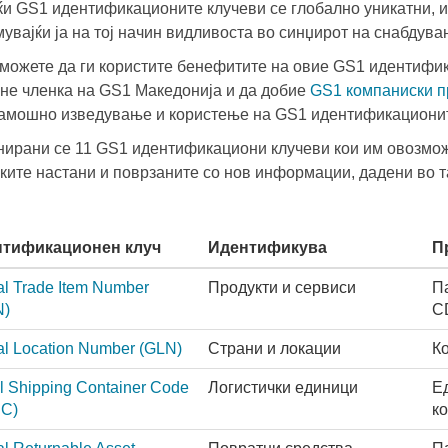
ќи GS1 идентификационите клучеви се глобално уникатни, и
мувајќи ја на тој начин видливоста во синџирот на снабдув
 можете да ги користите бенефитите на овие GS1 идентифи
ане членка на GS1 Македонија и да добие
GS1 компаниски 
амошно изведување и користење на GS1 идентификационит
ирани се 11 GS1 идентификациони клучеви кои им овозможу
ките настани и поврзаните со нов информации, дадени во т
тификационен клуч
Идентификува
П
al Trade Item Number
Продукти и сервиси
П
N)
C
al Location Number
(GLN)
Страни и локации
К
l Shipping Container Code
Логистички единици
Е
C)
ко