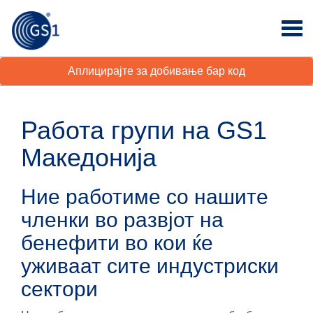
Аплицирајте за добивање бар код
Работа групи на GS1
Македонија
Ние работиме со нашите
членки во развјот на
бенефити во кои ќе
уживаат сите индустриски
сектори