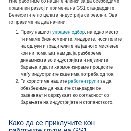
Ние работиме со нашите членки за да обезбедиме
правилен развој и примена на GS1 стандардите.
Бенефитите по целата индустрија се реални. Ова
го правиме на два начини:
Преку нашиот
управен одбор
, на едно место
ги имаме бизнисмените, лидерите, носителите
на одлуки и градителите на јавното мислење
кои ни помагаат нам да ја разбереме
динамиката во индустријата и нејзините
барања и да ги хармонизираме процесите
меѓу индустриите каде има потреба од тоа.
Ги користиме нашите
работни групи
за да
обезбедиме да нашите стандарди се
развиваат и одржуваат во согласност со
барањата на индустријата и стопанството.
Како да се приклучите кон
работните групи на GS1