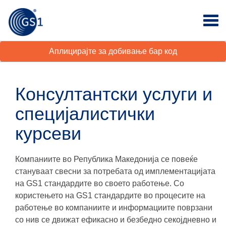
Аплицирајте за добивање бар код
Консултантски услуги и
специјалистички
курсеви
Компаниите во Република Македонија се повеќе
стануваат свесни за потребата од имплементацијата
на GS1 стандардите во своето работење. Со
користењето на GS1 стандардите во процесите на
работење во компаниите и информациите поврзани
со нив се движат ефикасно и безбедно секојдневно и