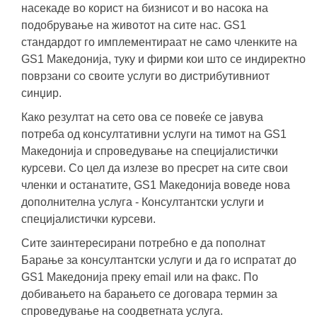
насекаде во корист на бизнисот и во насока на
подобрување на животот на сите нас. GS1
стандардот го имплементираат не само членките на
GS1 Македонија, туку и фирми кои што се индиректно
поврзани со своите услуги во дистрибутивниот
синџир.
Како резултат на сето ова се повеќе се јавува
потреба од консултативни услуги на тимот на GS1
Mакедонија и спроведување на специјалистички
курсеви. Со цел да излезе во пресрет на сите свои
членки и останатите, GS1 Македонија воведе нова
дополнителна услуга - Консултантски услуги и
специјалистички курсеви.
Сите заинтересирани потребно е да пополнат
Барање за консултантски услуги и да го испратат до
GS1 Македонија преку email или на факс. По
добивањето на барањето се договара термин за
спроведување на соодветната услуга.