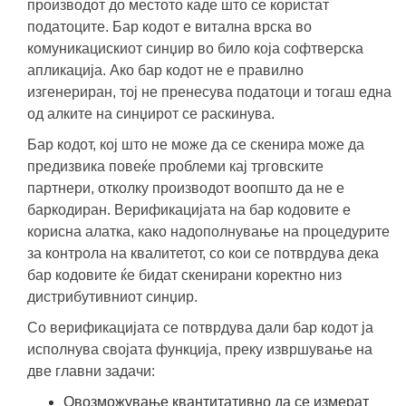
производот до местото каде што се користат
податоците. Бар кодот е витална врска во
комуникацискиот синџир во било која софтверска
апликација. Ако бар кодот не е правилно
изгенериран, тој не пренесува податоци и тогаш една
од алките на синџирот се раскинува.
Бар кодот, кој што не може да се скенира може да
предизвика повеќе проблеми кај трговските
партнери, отколку производот воопшто да не е
баркодиран. Верификацијата на бар кодовите е
корисна алатка, како надополнување на процедурите
за контрола на квалитетот, со кои се потврдува дека
бар кодовите ќе бидат скенирани коректно низ
дистрибутивниот синџир.
Со верификацијата се потврдува дали бар кодот ја
исполнува својата функција, преку извршување на
две главни задачи:
Овозможување квантитативно да се измерат