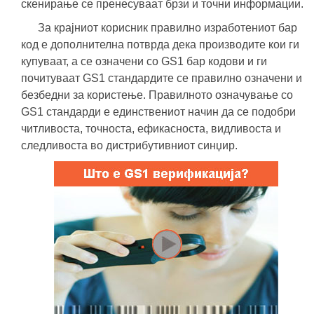
скенирање се пренесуваат брзи и точни информации.
За крајниот корисник правилно изработениот бар
код е дополнителна потврда дека производите кои ги
купуваат, а се означени со GS1 бар кодови и ги
почитуваат GS1 стандардите се правилно означени и
безбедни за користење. Правилното означување со
GS1 стандарди е единствениот начин да се подобри
читливоста, точноста, ефикасноста, видливоста и
следливоста во дистрибутивниот синџир.