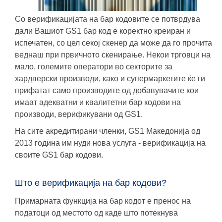
Со верификацијата на бар кодовите се потврдува
дали Вашиот GS1 бар код е коректно креиран и
испечатен, со цел секој скенер да може да го прочита
веднаш при првичното скенирање. Некои трговци на
мало, големите оператори во секторите за
хардверски производи, како и супермаркетите ќе ги
прифатат само производите од добавувачите кои
имаат aдекватни и квалитетни бар кодови на
производи, верификувани од GS1.
На сите акредитирани членки, GS1 Македонија од
2013 година им нуди нова услуга - верификација на
своите GS1 бар кодови
.
Што е верификација на бар кодови?
Примарната функција на бар кодот е пренос на
податоци од местото од каде што потекнува