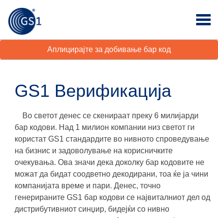
Аплицирајте за добивање бар код
GS1 Верификација
Во светот денес се скенираат преку 6 милијарди
бар кодови. Над 1 милион компании низ светот ги
користат GS1 стандардите во нивното спроведување
на бизнис и задоволување на корисничките
очекувања. Ова значи дека доколку бар кодовите не
можат да бидат соодветно декодирани, тоа ќе ја чини
компанијата
време и пари
. Денес, точно
генерираните GS1 бар кодови се највиталниот дел од
дистрибутивниот синџир, бидејќи со нивно