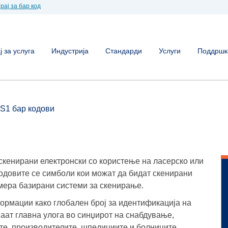
рај за бар код
 за услуга
Индустрија
Стандарди
Услуги
Поддршк
S1 бар кодови
скенирани електронски со користење на ласерско или
одовите се симболи кои можат да бидат скенирани
амера базирани системи за скенирање.
ормации како глобален број за идентификација на
имаат главна улога во синџирот на снабдување,
ите, производителите, шпедициите и болниците