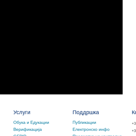
Услуги
Поддршка
К
Обука и Едукации
Публикации
+3
Верификација
Електронско инфо
+3