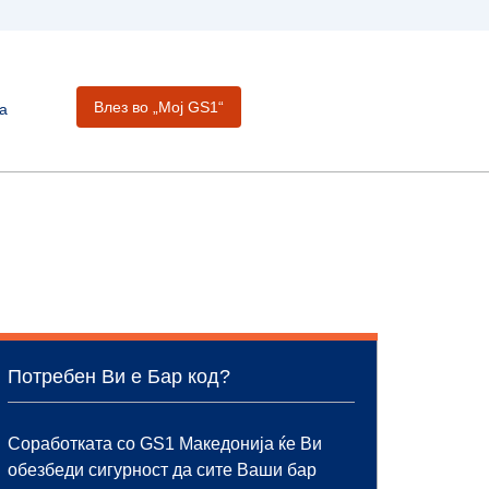
Влез во „Moj GS1“
а
Потребен Ви е Бар код?
Соработката со GS1 Македонија ќе Ви
обезбеди сигурност да сите Ваши бар