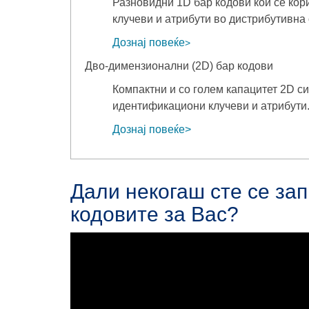
Разновидни 1D бар кодови кои се ко
клучеви и атрибути во дистрибутивна
Дознај повеќе
>
Дво-димензионални (2D) бар кодови
Компактни и со голем капацитет 2D 
идентификациони клучеви и атрибути
Дознај повеќе
>
Дали некогаш сте се за
кодовите за Вас?