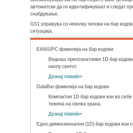
автоматски да ги идентификуваат и следат пр
снабдување.
GS1 управува со неколку типови на бар кодови
ситуација.
EAN/UPC фамилија на бар кодови
Веднаш препознатливи 1D бар кодови 
околу светот.
Дознај повеќе>
DataBar фамилија на бар кодови
Компактни 1D бар кодови кои во себе
тежина на свежа храна.
Дознај повеќе
>
Едно-димензионални (1D) бар кодови кои с