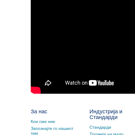
За нас
Индустрија и
Стандарди
Кои сме ние
Стандарди
Запознајте го нашиот
тим
Трговија на мало