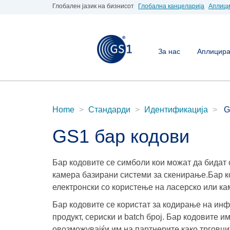
Глобален јазик на бизнисот
Глобална канцеларија
Аплици
За нас
Аплицирај
Home
Стандарди
Идентификација
G
GS1 бар кодови
Бар кодовите се симболи кои можат да бидат 
камера базирани системи за скенирање.Бар к
електронски со користење на ласерско или к
Бар кодовите се користат за кодирање на инф
продукт, сериски и batch број. Бар кодовите 
овозможувајќи им на партнерите како трговц