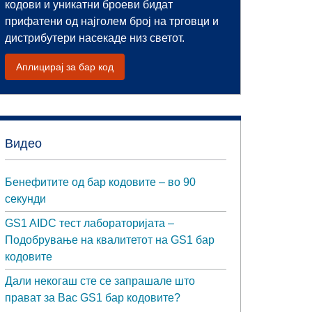
кодови и уникатни броеви бидат
прифатени од најголем број на трговци и
дистрибутери насекаде низ светот.
Аплицирај за бар код
Видео
Бенефитите од бар кодовите – во 90
секунди
GS1 AIDC тест лабораторијата –
Подобрување на квалитетот на GS1 бар
кодовите
Дали некогаш сте се запрашале што
прават за Вас GS1 бар кодовите?