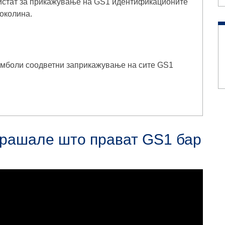
ристат за прикажување на GS1 идентификационите
 околина.
симболи соодветни заприкажување на сите GS1
.
прашале што прават GS1 бар