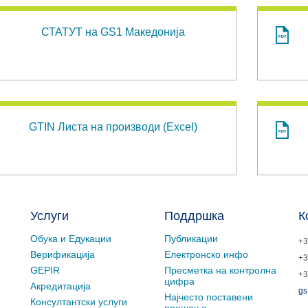
СТАТУТ на GS1 Македонија
GTIN Листа на производи (Excel)
Услуги
Поддршка
К
Обука и Едукации
Публикации
+3
Верификација
Електронско инфо
+3
GEPIR
Пресметка на контролна
+3
цифра
Акредитација
gs
Најчесто поставени
Консултантски услуги