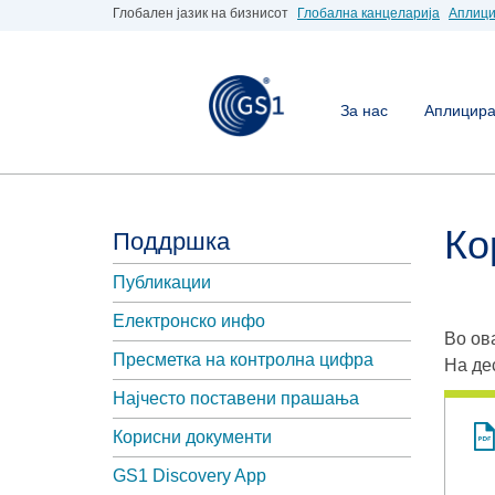
Глобален јазик на бизнисот
Глобална канцеларија
Аплици
За нас
Аплицирај
Ко
Поддршка
Публикации
Електронско инфо
Во ов
Пресметка на контролна цифра
На де
Најчесто поставени прашања
Корисни документи
GS1 Discovery App