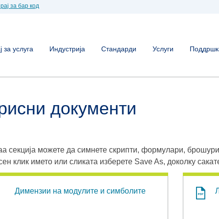
рај за бар код
 за услуга
Индустрија
Стандарди
Услуги
Поддршк
рисни документи
аа секција можете да симнете скрипти, формулари, брошури
сен клик името или сликата изберете Save As, доколку сакат
Димензии на модулите и симболите
Л