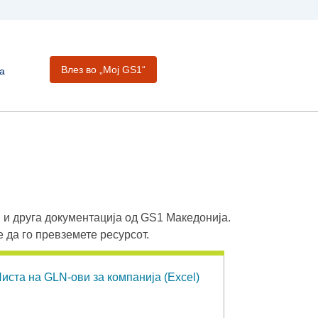
Влез во „Moj GS1“
а
 и друга документација од GS1 Македонија.
е да го превземете ресурсот.
иста на GLN-ови за компанија (Excel)