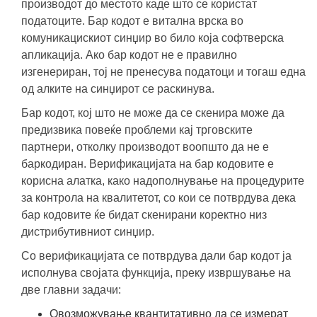
производот до местото каде што се користат
податоците. Бар кодот е витална врска во
комуникацискиот синџир во било која софтверска
апликација. Ако бар кодот не е правилно
изгенериран, тој не пренесува податоци и тогаш една
од алките на синџирот се раскинува.
Бар кодот, кој што не може да се скенира може да
предизвика повеќе проблеми кај трговските
партнери, отколку производот воопшто да не е
баркодиран. Верификацијата на бар кодовите е
корисна алатка, како надополнување на процедурите
за контрола на квалитетот, со кои се потврдува дека
бар кодовите ќе бидат скенирани коректно низ
дистрибутивниот синџир.
Со верификацијата се потврдува дали бар кодот ја
исполнува својата функција, преку извршување на
две главни задачи:
Овозможување квантитативно да се измерат