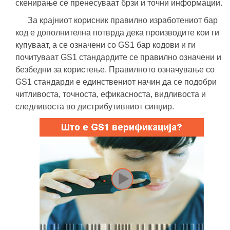
скенирање се пренесуваат брзи и точни информации.
За крајниот корисник правилно изработениот бар
код е дополнителна потврда дека производите кои ги
купуваат, а се означени со GS1 бар кодови и ги
почитуваат GS1 стандардите се правилно означени и
безбедни за користење. Правилното означување со
GS1 стандарди е единствениот начин да се подобри
читливоста, точноста, ефикасноста, видливоста и
следливоста во дистрибутивниот синџир.