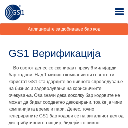
Аплицирајте за добивање бар код
GS1 Верификација
Во светот денес се скенираат преку 6 милијарди
бар кодови. Над 1 милион компании низ светот ги
користат GS1 стандардите во нивното спроведување
на бизнис и задоволување на корисничките
очекувања. Ова значи дека доколку бар кодовите не
можат да бидат соодветно декодирани, тоа ќе ја чини
компанијата
време и пари
. Денес, точно
генерираните GS1 бар кодови се највиталниот дел од
дистрибутивниот синџир, бидејќи со нивно