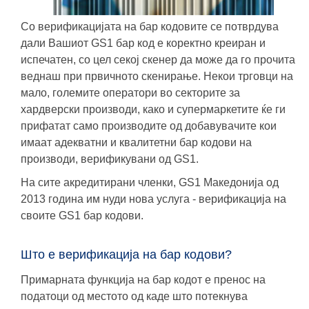
Со верификацијата на бар кодовите се потврдува
дали Вашиот GS1 бар код е коректно креиран и
испечатен, со цел секој скенер да може да го прочита
веднаш при првичното скенирање. Некои трговци на
мало, големите оператори во секторите за
хардверски производи, како и супермаркетите ќе ги
прифатат само производите од добавувачите кои
имаат aдекватни и квалитетни бар кодови на
производи, верификувани од GS1.
На сите акредитирани членки, GS1 Македонија од
2013 година им нуди нова услуга - верификација на
своите GS1 бар кодови
.
Што е верификација на бар кодови?
Примарната функција на бар кодот е пренос на
податоци од местото од каде што потекнува