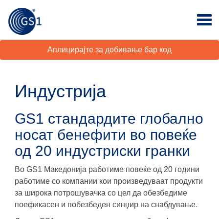
Аплицирајте за добивање бар код
Индустрија
GS1 стандардите глобално
носат бенефити во повеќе
од 20 индустриски гранки
Во GS1 Македонија работиме повеќе од 20 години
работиме со компании кои произведуваат продукти
за широка потрошувачка со цел да обезбедиме
поефикасен и побезбеден синџир на снабдување.