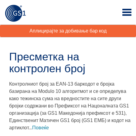
Аплицирајте за добивање бар код
Пресметка на
контролен број
Контролниот број за EAN-13 баркодот е бројка
базирана на Modulo 10 алгоритмот и се определува
како тежинска сума на вредностите на сите други
бројки содржани во Префиксот на Нацоналната GS1
организација (за GS1 Македонија префиксот е 531),
Единственит Матичен GS1 број (GS1 ЕМБ) и кодот на
артиклот...
Повеќе