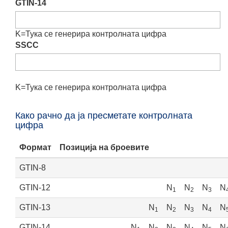
GTIN-14
K=
Тука се генерира контролната цифра
SSCC
K=
Тука се генерира контролната цифра
Како рачно да ја пресметате контролната
цифра
Формат
Позиција на броевите
GTIN-8
GTIN-12
N
N
N
N
1
2
3
GTIN-13
N
N
N
N
N
1
2
3
4
GTIN-14
N
N
N
N
N
N