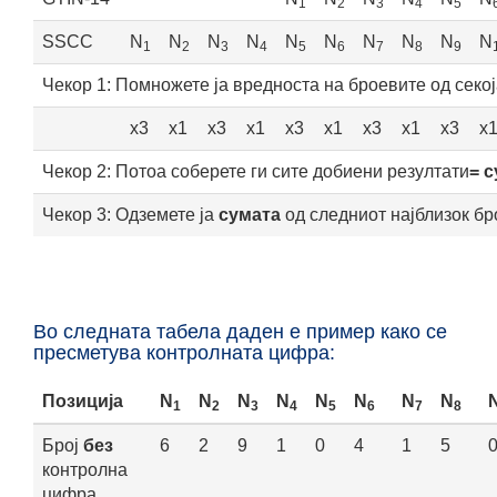
1
2
3
4
5
SSCC
N
N
N
N
N
N
N
N
N
N
1
2
3
4
5
6
7
8
9
Чекор 1
: Помножете ја вредноста на броевите од секо
x3
x1
x3
x1
x3
x1
x3
x1
x3
x
Чекор 2
: Потоа соберете ги сите добиени резултати
= 
Чекор 3
: Одземете ја
сумата
од следниот најблизок бр
Во следната табела даден е пример како се
пресметува контролната цифра:
Позиција
N
N
N
N
N
N
N
N
1
2
3
4
5
6
7
8
Број
без
6
2
9
1
0
4
1
5
контролна
цифра