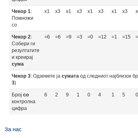
Чекор 1
:
x1
x3
x1
x3
x1
x3
x1
x3
Помножи
со
Чекор 2
:
=6
=6
=9
=3
=0
=12
=1
=15
Собери ги
резултатите
и креирај
сума
Чекор 3
: Одземете ја
сумата
од следниот најблизок бро
3
)
Број
со
6
2
9
1
0
4
1
5
контролна
цифра
За нас