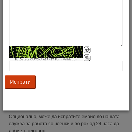
имплементацијата на нашите стандарди.
Контактирајте ги вработените
Нашите вработени се достапни од понеделник до
петок оd 8:00 часoт до 16:00 часот
(0)77 552 826
(0)2 32 54 251
.
Можете да не контактирате и на email
BotDetect CAPTCHA ASP.NET Form Validation
преку
gs1mk@gs1mk.org.mk
– наша заложба е на
сите пораки да одговориме максимум за 2 дена.
Доколку сакате да разговарате со конкретна личност
од GS1 Македонија, притиснете
тука
.
Испрати емаил
Опционално, може да испратите емаил до нашата
служба за работа со членки и во рок од 24 часа да
добиете одговор.