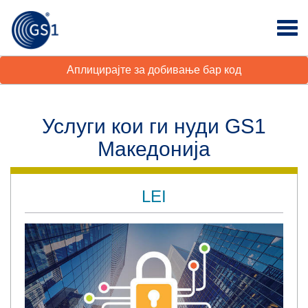
Аплицирајте за добивање бар код
Услуги кои ги нуди GS1
Македонија
LEI