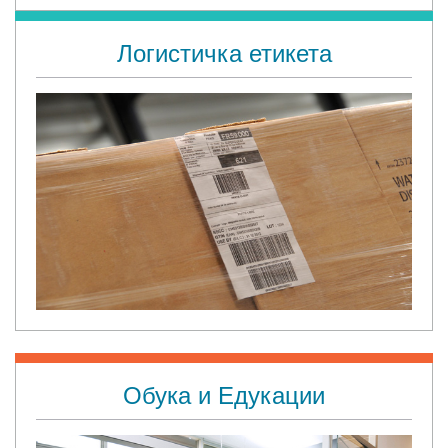
Логистичка етикета
Обукa и Едукации