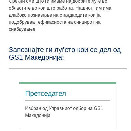
Среќни сме што ги имаме најдобрите луѓе во
областите во кои што работат. Нашиот тим има
длабоко познавање на стандардите кои ја
подобруваат ефикасноста на синџирот на
снабдување.
Запознајте ги луѓето кои се дел од
GS1 Македонија:
Претседател
Избран од Управниот одбор на GS1
Македонија