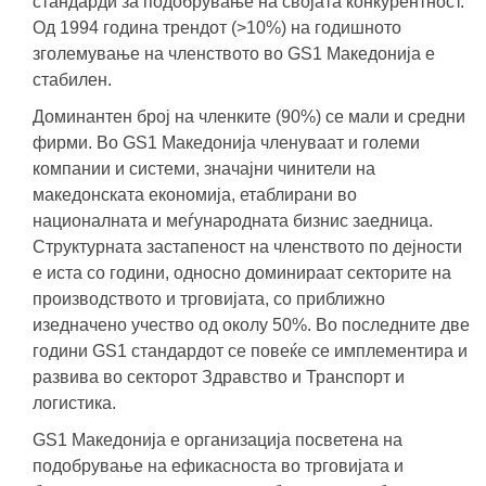
стандарди за подобрување на својата конкурентност.
Од 1994 година трендот (>10%) на годишното
зголемување на членството во GS1 Македонија е
стабилен.
Доминантен број на членките (90%) се мали и средни
фирми. Во GS1 Македонија членуваат и големи
компании и системи, значајни чинители на
македонската економија, етаблирани во
националната и меѓународната бизнис заедница.
Структурната застапеност на членството по дејности
е иста со години, односно доминираат секторите на
производството и трговијата, со приближно
изедначено учество од околу 50%. Во последните две
години GS1 стандардот се повеќе се имплементира и
развива во секторот Здравство и Транспорт и
логистика.
GS1 Македонија е организација посветена на
подобрување на ефикасноста во трговијата и