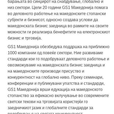
барањата во синџирот на снабдување, глобално и
низ сектори. Цели 20 години GS1 Македонија помага
во деловното работење на македонските стопански
субјекти и бизнисот, односно создава услови да
македонската бизнис заедница во рамките на своите
можности ги реализира бенефитите на електронскиот
бизнис и трговија.
GS1 Македонија обезбедува поддршка на приближно
1000 компании од повеќе сектори. Ние развиваме
стандарди кои го подобруваат деловното работење и
овозможуваме на македонската бизнис заедница и
на македонските производи присуство и
конкурентност на глобално ниво. Преку семинари,
конференции и публикувани упатства и стандарди,
GS1 Македонија врши едукација на македонското
стопанство за ефикасно вклучување во современите
светски текови на трговијата користејќи го
заедничкиот јазик и глобалните стандарди за
подобрување на својата конкурентност.