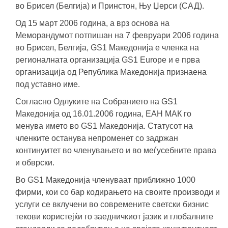
во Брисел (Белгија) и Принстон, Њу Џерси (САД).
Од 15 март 2006 година, а врз основа на
Меморандумот потпишан на 7 февруари 2006 година
во Брисел, Белгија, GS1 Македонија е членка на
регионалната организација GS1 Europe и е прва
организација од Република Македонија признаена
под уставно име.
Согласно Одлуките на Собранието на GS1
Македонија од 16.01.2006 година, ЕАН МАК го
менува името во GS1 Македонија. Статусот на
членките останува непроменет со задржан
континуитет во членувањето и во меѓусебните права
и обврски.
Во GS1 Македонија членуваат приближно 1000
фирми, кои со бар кодирањето на своите производи и
услуги се вклучени во современите светски бизнис
текови користејќи го заедничкиот јазик и глобалните