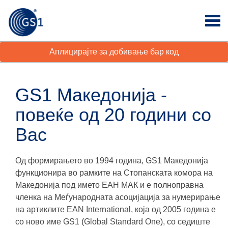
Аплицирајте за добивање бар код
GS1 Македонија -
повеќе од 20 години со
Вас
Од формирањето во 1994 година, GS1 Македонија
функционира во рамките на Стопанската комора на
Македонија под името ЕАН МАК и е полноправна
членка на Меѓународната асоцијација за нумерирање
на артиклите EAN International, која од 2005 година е
со ново име GS1 (Global Standard One), со седиште