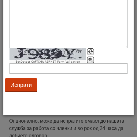
имплементацијата на нашите стандарди.
Контактирајте ги вработените
Нашите вработени се достапни од понеделник до
петок оd 8:00 часoт до 16:00 часот
(0)77 552 826
(0)2 32 54 251
.
Можете да не контактирате и на email
BotDetect CAPTCHA ASP.NET Form Validation
преку
gs1mk@gs1mk.org.mk
– наша заложба е на
сите пораки да одговориме максимум за 2 дена.
Доколку сакате да разговарате со конкретна личност
од GS1 Македонија, притиснете
тука
.
Испрати емаил
Опционално, може да испратите емаил до нашата
служба за работа со членки и во рок од 24 часа да
добиете одговор.