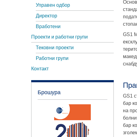
Основ
Управен одбор
станд
Директор
подат
стопан
Вработени
GS1 М
Проекти и работни групи
екскл
Тековни проекти
терит
макед
Работни групи
снабд
Контакт
Пра
Брошура
GS1 с
бар к
на пр
болни
бар к
зголе