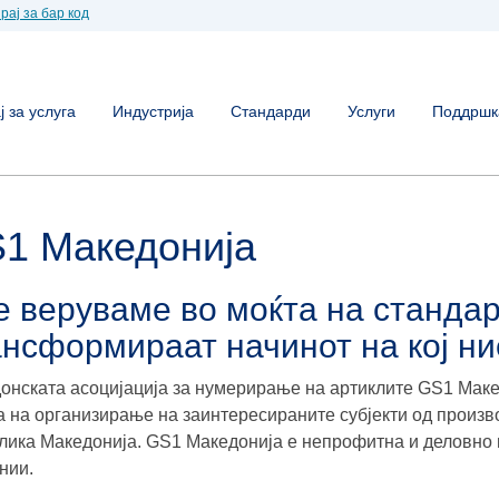
рај за бар код
 за услуга
Индустрија
Стандарди
Услуги
Поддршк
1 Македонија
 веруваме во моќта на стандар
ансформираат начинот на кој н
онската асоцијација за нумерирање на артиклите GS1 Мак
 на организирање на заинтересираните субјекти од произв
лика Македонија. GS1 Македонија е непрофитна и деловно 
нии.