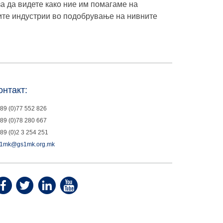
а да видете како ние им помагаме на
тите индустрии во подобрување на нивните
онтакт:
89 (0)77 552 826
89 (0)78 280 667
89 (0)2 3 254 251
1mk@gs1mk.org.mk