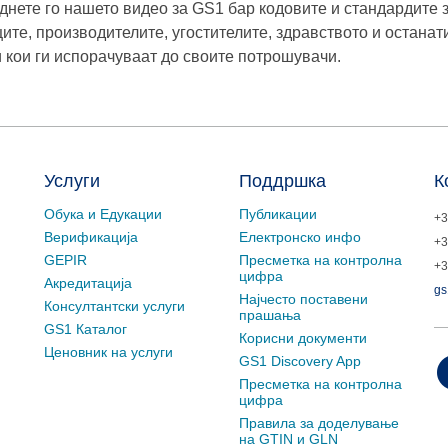
днете го нашето видео за GS1 бар кодовите и стандардите з
ците, производителите, угостителите, здравството и остана
и кои ги испорачуваат до своите потрошувачи.
Услуги
Поддршка
К
Обука и Едукации
Публикации
+3
Верификација
Електронско инфо
+3
GEPIR
Пресметка на контролна
+3
цифра
Акредитација
gs
Најчесто поставени
Консултантски услуги
прашања
GS1 Каталог
Корисни документи
Ценовник на услуги
GS1 Discovery App
Пресметка на контролна
цифра
Правила за доделување
на GTIN и GLN