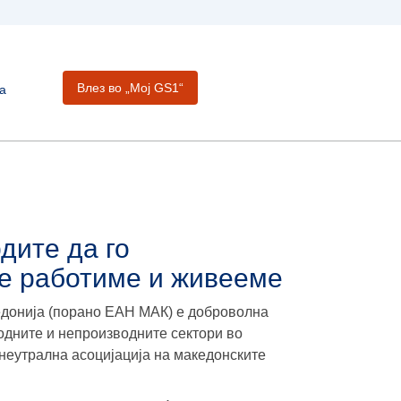
Влез во „Moj GS1“
а
дите да го
ие работиме и живееме
едонија (порано ЕАН МАК) е доброволна
одните и непроизводните сектори во
неутрална асоцијација на македонските