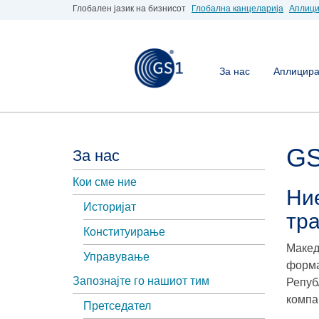
Глобален јазик на бизнисот
Глобална канцеларија
Аплици
За нас
Аплицирај
GS
За нас
Кои сме ние
Ние
Историјат
тр
Конституирање
Макед
Управување
форма
Запознајте го нашиот тим
Репуб
компа
Претседател