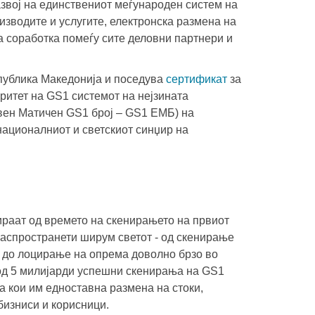
звој на единствениот меѓународен систем на
изводите и услугите, електронска размена на
 соработка помеѓу сите деловни партнери и
публика Македонија и поседува
сертификат
за
ритет на GS1 системот на нејзината
вен Матичен GS1 број – GS1 ЕМБ) на
ационалниот и светскиот синџир на
бираат од времето на скенирањето на првиот
распространети ширум светот - од скенирање
и до лоцирање на опрема доволно брзо во
 од 5 милијарди успешни скенирања на GS1
а кои им едноставна размена на стоки,
 бизниси и корисници.