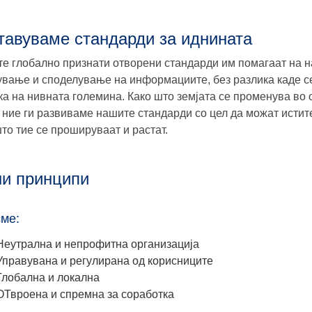
тавуваме стандарди за иднината
е глобално признати отворени стандарди им помагаат на н
ување и споделување на информациите, без разлика каде се
ка на нивната големина. Како што земјата се променува во о
и ние ги развиваме нашите стандарди со цел да можат исти
што тие се прошируваат и растат.
и принципи
сме:
Неутрална и непрофитна организација
Управувана и регулирана од корисниците
Глобална и локална
ОТвроена и спремна за соработка