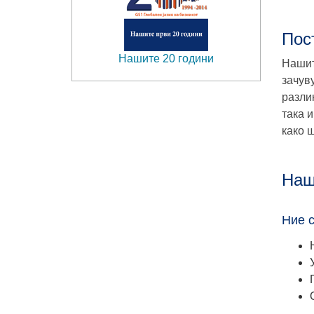
Пос
Нашите 20 години
Нашит
зачув
разли
така 
како 
Наш
Ние 