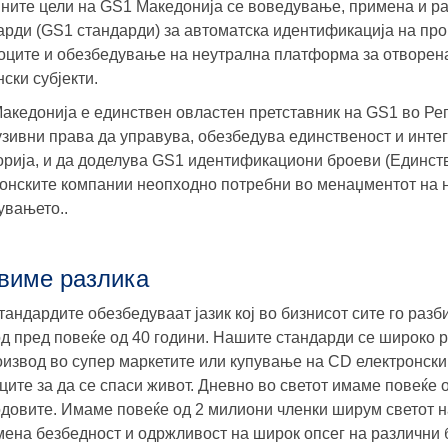
ните цели на GS1 Македонија се воведување, примена и ра
арди (GS1 стандарди) за автоматска идентификација на про
оците и обезбедување на неутрална платформа за отворена
ски субјекти.
акедонија е единствен овластен претставник на GS1 во Ре
узивни права да управува, обезбедува единственост и интег
орија, и да доделува GS1 идентификациони броеви (Единст
онските компании неопходно потребни во менаџментот на н
увањето..
виме разлика
тандардите обезбедуваат јазик кој во бизнисот сите го раз
од пред повеќе од 40 години. Нашите стандарди се широко 
оизвод во супер маркетите или купување на CD електронск
ците за да се спаси живот. Дневно во светот имаме повеќе
одовите. Имаме повеќе од 2 милиони членки ширум светот н
мена безбедност и одржливост на широк опсег на различни