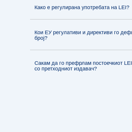
Како е регулирана употребата на LEI?
Кои ЕУ регулативи и директиви го де
број?
Сакам да го префрлам постоечкиот LEI
со претходниот издавач?