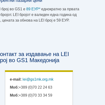
урентни пазарни цени
 број во GS1 e
89 ЕУР*
еднократно за првата
бројот. LEI бројот е валиден една година од
 цената за обнова на LEI број е 59 ЕУР.
онтакт за издавање на LEI
рој во GS1 Македонија
e-mail:
lei@gs1mk.org.mk
Моб:
+389 (0)70 22 24 63
Моб:
+389 (0)70 33 34 59