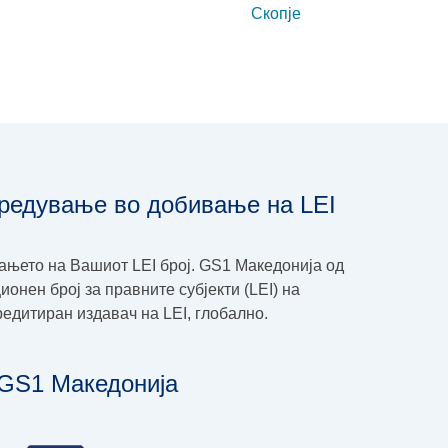
средување во добивање на LEI
њето на Вашиот LEI број. GS1 Македонија од
нен број за правните субјекти (LEI) на
кредитиран издавач на LEI, глобално.
 GS1 Македонија