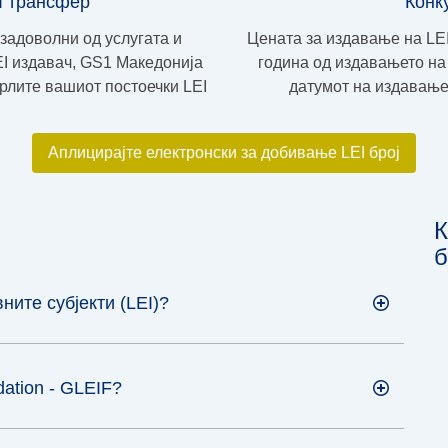
I трансфер
Конк
езадоволни од услугата и
Цената за издавање на LEI
EI издавач, GS1 Македонија
година од издавањето на 
рлите вашиот постоечки LEI
датумот на издавање,
Аплицирајте електронски за добивање LEI број
К
б
ите субјекти (LEI)?
ndation - GLEIF?