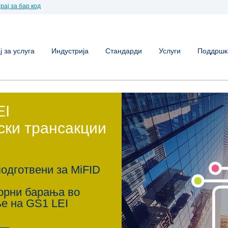
рај за бар код
 за услуга
Индустрија
Стандарди
Услуги
Поддршк
EI
ски трансакции
подготвени за MiFID
торни барања во
ње на GS1 LEI