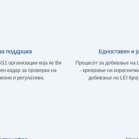
на поддршка
Едноставен и ј
S1 организации која ќе Ви
Процесот за добивање на L
ен кадар за проверка на
- креирање на корисничк
кони и регулативи.
добивање на LEI бро