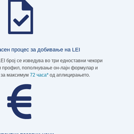
асен процес за добивање на LEI
EI број се изведува во три едноставни чекори
и профил, пополнување он-лајн формулар и
ј за максимум
72 часа*
од аплицирањето.