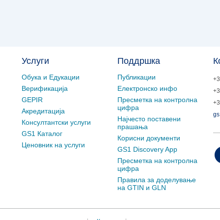
Услуги
Поддршка
К
Обука и Едукации
Публикации
+3
Верификација
Електронско инфо
+3
GEPIR
Пресметка на контролна
+3
цифра
Акредитација
gs
Најчесто поставени
Консултантски услуги
прашања
GS1 Каталог
Корисни документи
Ценовник на услуги
GS1 Discovery App
Пресметка на контролна
цифра
Правила за доделување
на GTIN и GLN