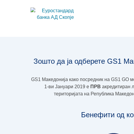
Зошто да ја одберете GS1 Ма
GS1 Македонија како посредник на GS1 GO м
1-ви Јануари 2019 e
ПРВ
акредитиран л
територијата на Република Македониј
Бенефити од ко