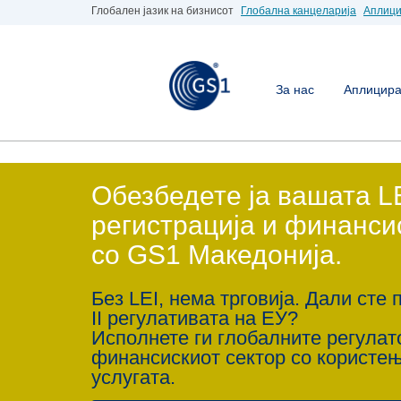
Глобален јазик на бизнисот
Глобална канцеларија
Аплици
За нас
Аплицирај
Обезбедете ја вашата L
регистрација и финанси
со GS1 Македонија.
Без LEI, нема трговија. Дали сте 
II регулативата на ЕУ?
Исполнете ги глобалните регула
финансискиот сектор со користе
услугата.