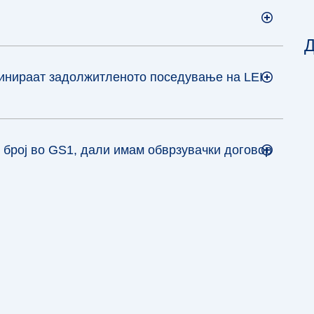
Д
финираат задолжитленото поседување на LEI
 број во GS1, дали имам обврзувачки договор