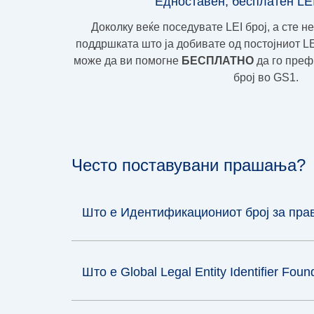
Едноставен, бесплатен LE
Доколку веќе поседувате LEI број, а сте н
поддршката што ја добивате од постојниот L
може да ви помогне
БЕСПЛАТНО
да го преф
број во GS1.
Често поставувани прашања?
Што е Идентификациониот број за правн
Што е Global Legal Entity Identifier Fou