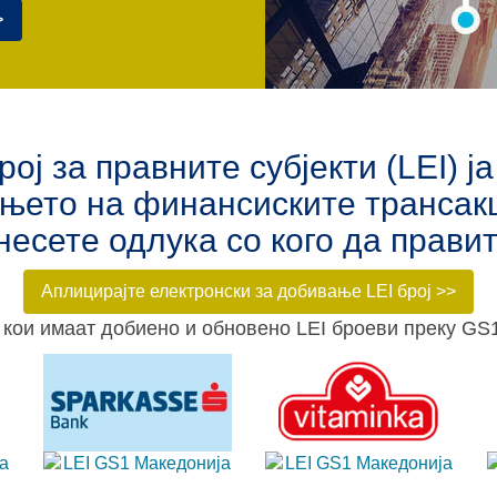
>
ј за правните субјекти (LEI) 
ањето на финансиските трансакц
несете одлука со кого да правит
Аплицирајте електронски за добивање LEI број >>
кои имаат добиено и обновено LEI броеви преку GS