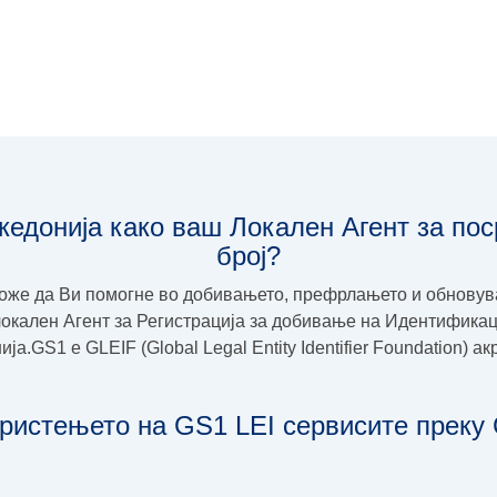
кедонија како ваш Локален Агент за по
број?
оже да Ви помогне во добивањето, префрлањето и обновува
окален Агент за Регистрација за добивање на Идентификацио
а.GS1 e GLEIF (Global Legal Entity Identifier Foundation) а
ристењето на GS1 LEI сервисите преку