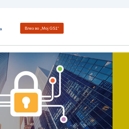
Влез во „Moj GS1“
а