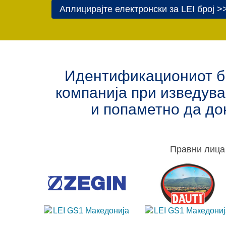
Аплицирајте електронски за LEI број >
Идентификациониот бро
компанија при изведув
и попаметно да до
Правни лица 